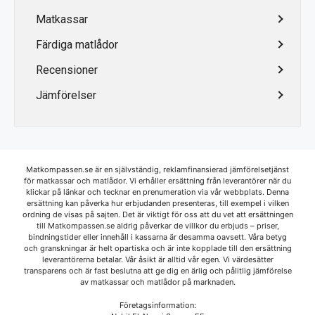
Matkassar
Färdiga matlådor
Recensioner
Jämförelser
Matkompassen.se är en självständig, reklamfinansierad jämförelsetjänst
för matkassar och matlådor. Vi erhåller ersättning från leverantörer när du
klickar på länkar och tecknar en prenumeration via vår webbplats. Denna
ersättning kan påverka hur erbjudanden presenteras, till exempel i vilken
ordning de visas på sajten. Det är viktigt för oss att du vet att ersättningen
till Matkompassen.se aldrig påverkar de villkor du erbjuds – priser,
bindningstider eller innehåll i kassarna är desamma oavsett. Våra betyg
och granskningar är helt opartiska och är inte kopplade till den ersättning
leverantörerna betalar. Vår åsikt är alltid vår egen. Vi värdesätter
transparens och är fast beslutna att ge dig en ärlig och pålitlig jämförelse
av matkassar och matlådor på marknaden.
Företagsinformation: