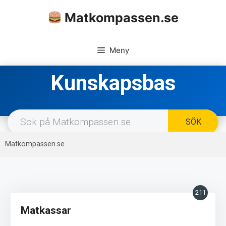
Hoppa
Matkompassen.se
till
innehåll
Meny
Kunskapsbas
Matkompassen.se
211
Matkassar